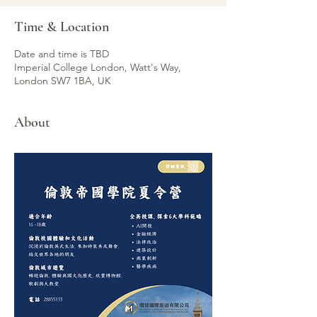
Time & Location
Date and time is TBD
Imperial College London, Watt's Way,
London SW7 1BA, UK
About