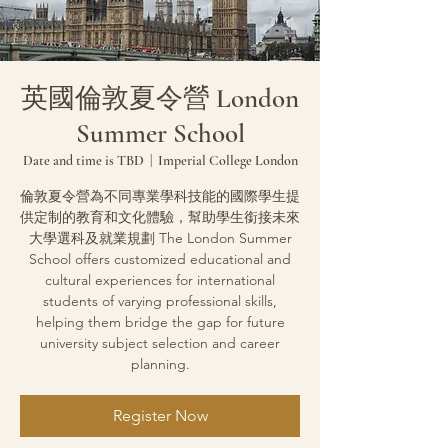
英國倫敦夏令營 London
Summer School
Date and time is TBD
  |  
Imperial College London
倫敦夏令營為不同專業學科技能的國際學生提
供定制的教育和文化體驗，幫助學生銜接未來
大學選科及就業規劃 The London Summer
School offers customized educational and
cultural experiences for international
students of varying professional skills,
helping them bridge the gap for future
university subject selection and career
planning.
Register Now