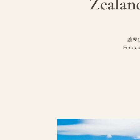
Zealan
讓學
Embrace