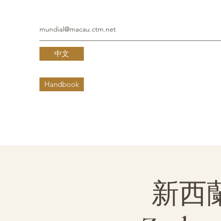
mundial@macau.ctm.net
中文
Handbook
新西