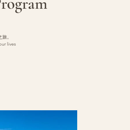
Program
之旅。
ur lives