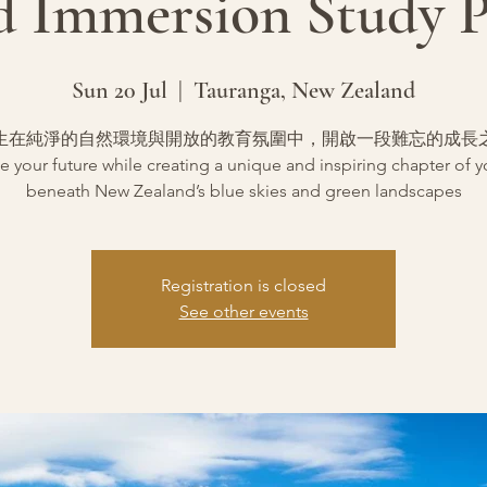
d Immersion Study 
Sun 20 Jul
  |  
Tauranga, New Zealand
生在純淨的自然環境與開放的教育氛圍中，開啟一段難忘的成長
 your future while creating a unique and inspiring chapter of yo
beneath New Zealand’s blue skies and green landscapes
Registration is closed
See other events