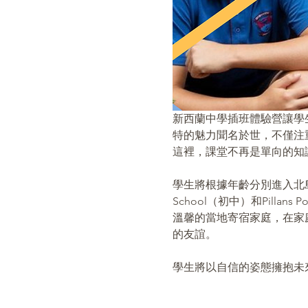
新西蘭中學插班體驗營讓學
特的魅力聞名於世，不僅注
這裡，課堂不再是單向的知
學生將根據年齡分別進入北島陶朗加的
School（初中）和Pill
溫馨的當地寄宿家庭，在家
的友誼。
學生將以自信的姿態擁抱未