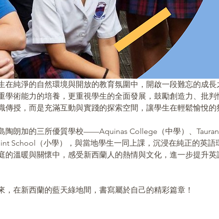
生在純淨的自然環境與開放的教育氛圍中，開啟一段難忘的成長
重學術能力的培養，更重視學生的全面發展，鼓勵創造力、批判
識傳授，而是充滿互動與實踐的探索空間，讓學生在輕鬆愉悅的氛
三所優質學校——Aquinas College（中學）、Tauranga In
ans Point School（小學），與當地學生一同上課，沉浸在純正
庭的溫暖與關懷中，感受新西蘭人的熱情與文化，進一步提升英
來，在新西蘭的藍天綠地間，書寫屬於自己的精彩篇章！