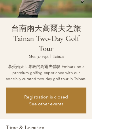
台南兩天高爾夫之旅
Tainan Two-Day Golf
Tour
Mon 30 Sept
  |  
Tainan
享受兩天世界級的高爾夫體驗 Embark on a
premium golfing experience with our
specially curated two-day golf tour in Tainan.
Registration is closed
See other events
Time & Location