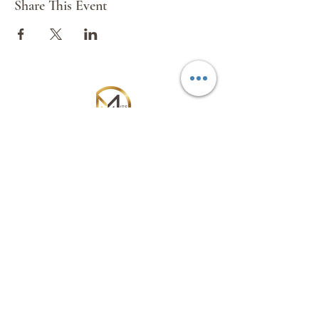
Share This Event
Golf country club】
球場佔地108公頃，重金
禮聘國際球場設計大師Pete Dye（佩特‧戴
伊）精心設計高挑戰性並融合人性的二十七洞
完美球場，也是戴伊大師在台灣的唯一作品。
球道規劃設計二十七洞共分青山、綠水與黃金
三區各九洞，其中青山與綠水區為標準的國際
錦標賽球場，黃金區則較短，適合一般業餘
球友球敘之用。球道蜿蜒在山谷林地之間，地
形起伏饒富變化，每一洞都根據原始的地勢設
計，結合原始林相與湖泊，提供球友十分多變
環球國際旅遊有限公司
且頗具難度的挑戰。以打造出一個舒適、高品
質、同時具國際水準的的高爾夫渡假村為目
Mundial International Travel Service
標。設施：會員休息室、中餐廳、會議室、卡
Co.Ltd
拉OK(歡唱中心)、麻將室、撞球檯、桌球
室、室內高爾夫練習場。
Subscribe Form
DAY2
台南-18洞球敘 (含球車、桿弟)-深緣及水善糖
文化園區 - 台北
餐食
Submit
早餐
酒店內用