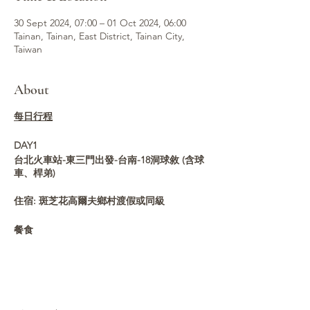
30 Sept 2024, 07:00 – 01 Oct 2024, 06:00
Tainan, Tainan, East District, Tainan City,
Taiwan
About
每日行程
DAY1
台北火車站-東三門出發-台南-18洞球敘 (含球
車、桿弟)
住宿: 斑芝花高爾夫鄉村渡假或同級
餐食
早餐
自理
午餐
球場自理
晚餐
風味美食 代金NTD500/人
🚩
【斑芝花高爾夫鄉村渡假俱樂部 Bombax