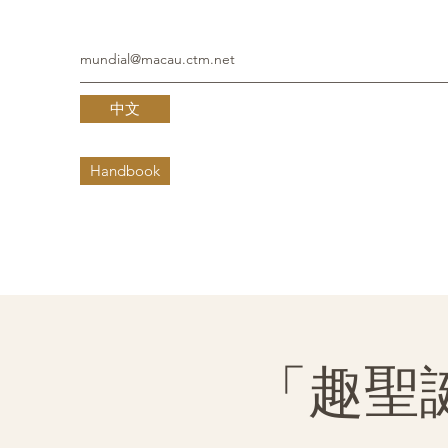
mundial@macau.ctm.net
中文
Handbook
「趣聖