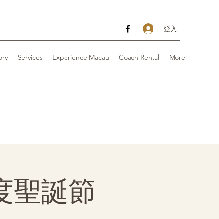
登入
ory
Services
Experience Macau
Coach Rental
More
度聖誕節