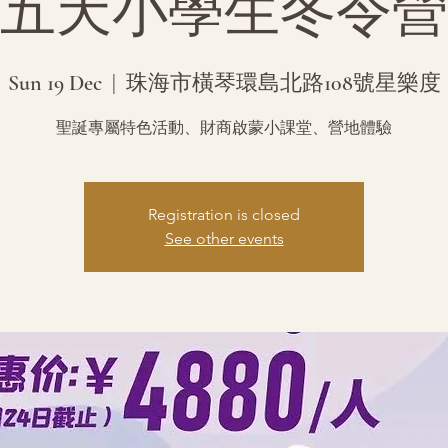
五天小學生冬令營
Sun 19 Dec
  |  
珠海市橫琴環島北路108號星樂度
聖誕專屬特色活動、財商啟蒙小課堂、營地體驗
Registration is closed
See other events