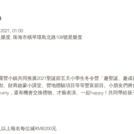
n
2021, 01:00
樂度, 珠海市橫琴環島北路108號星樂度
露營小鎮共同推廣2021聖誕節五天小學生冬令營「趣聖誕、趣
動、財商啟蒙小課堂、營地體驗項目等等豐富節目。小朋友們將
arty，還有機會交換禮物、才藝表演、一起happy！共同帶給
人以上報名每位減RMB200元