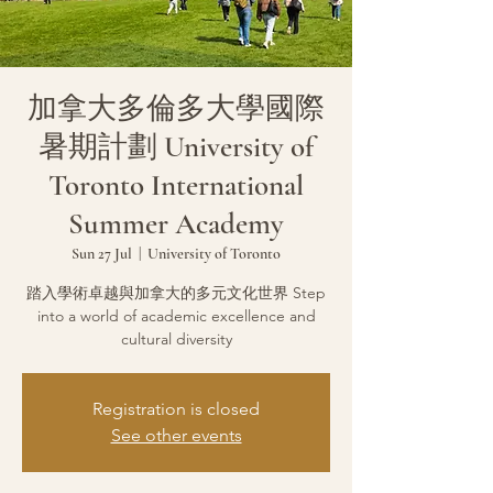
加拿大多倫多大學國際
暑期計劃 University of
Toronto International
Summer Academy
Sun 27 Jul
  |  
University of Toronto
踏入學術卓越與加拿大的多元文化世界 Step
into a world of academic excellence and
cultural diversity
Registration is closed
See other events