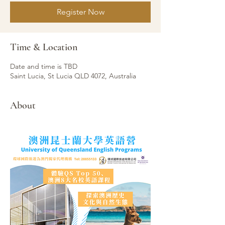
Register Now
Time & Location
Date and time is TBD
Saint Lucia, St Lucia QLD 4072, Australia
About