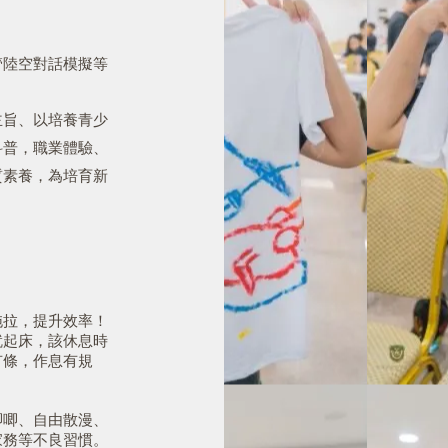
管陸空對話模擬等
主旨、以培養青少
科普，職業體驗、
質素養，為培育新
拖拉，提升效率！
就起床，該休息時
有條，作息有規
唧唧、自由散漫、
家務等不良習慣。