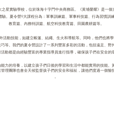
大之星實驗學校，位於珠海十字門中央商務區。
《
黃埔榮耀
》
是一個
體驗。夏令營9大課程分為：軍事訓練篇、軍事科技篇、行為習慣訓
教育篇、內務特訓篇、航空科技教育篇、田園農耕篇等。
外活動技能，如建立帳篷、結繩、生火和導航等。同時，他們也將學
技巧等。我們的夏令營設計了一系列豐富多彩的活動，包括遠足、野
些活動都是由經驗豐富的專業指導員進行指導，確保孩子們在安全的
袖能力的培養，以建立孩子們日後的學習和生活中都能實用的技能。
業管理團隊也會全天候監督孩子們的安全和福祉，讓他們度過一個愉
。