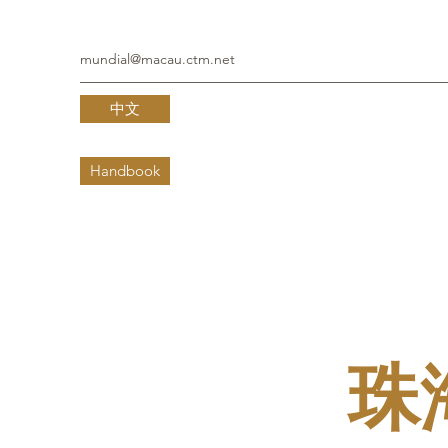
mundial@macau.ctm.net
中文
Handbook
珠