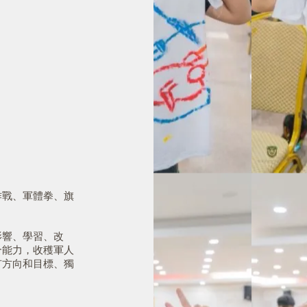
作戰、軍體拳、旗
影響、學習、改
合能力，收穫軍人
有方向和目標、獨
。