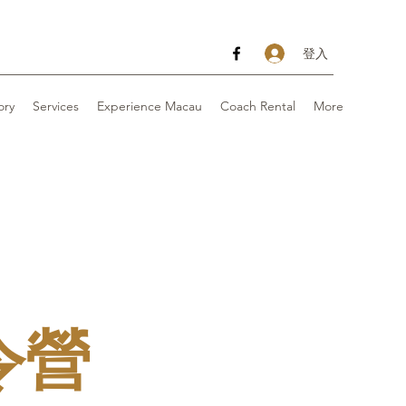
登入
ory
Services
Experience Macau
Coach Rental
More
令營