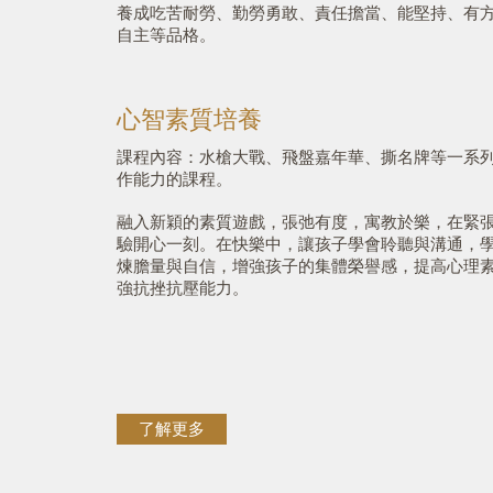
養成吃苦耐勞、勤勞勇敢、責任擔當、能堅持、有
自主等品格。
心智素質培養
課程內容：水槍大戰、飛盤嘉年華、撕名牌等一系
作能力的課程。
融入新穎的素質遊戲，張弛有度，寓教於樂，在緊
驗開心一刻。在快樂中，讓孩子學會聆聽與溝通，
煉膽量與自信，增強孩子的集體榮譽感，提高心理
強抗挫抗壓能力。
了解更多