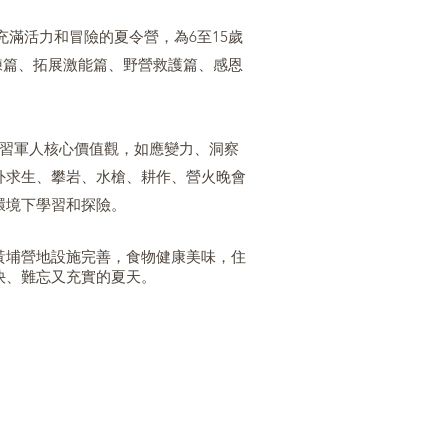
充滿活力和冒險的夏令營，為6至15歲
練篇、拓展激能篇、野營救護篇、感恩
習軍人核心價值觀，如應變力、洞察
外求生、攀岩、水槍、耕作、營火晚會
環境下學習和探險。
黃埔
營地設施完善，食物健康美味，住
快、
難忘又
充實的夏天。