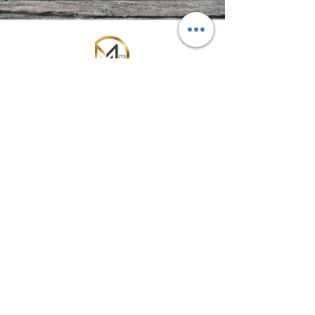
環球國際旅遊有限公司
Mundial International Travel Service
Co.Ltd
Subscribe Form
Submit