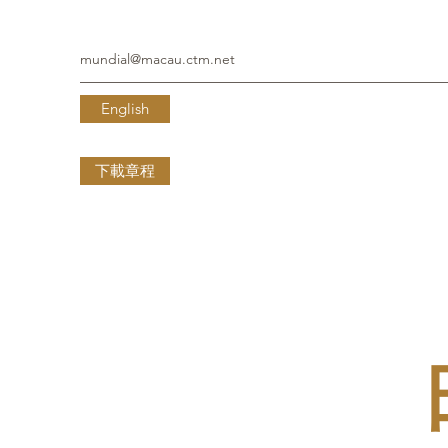
mundial@macau.ctm.net
English
下載章程