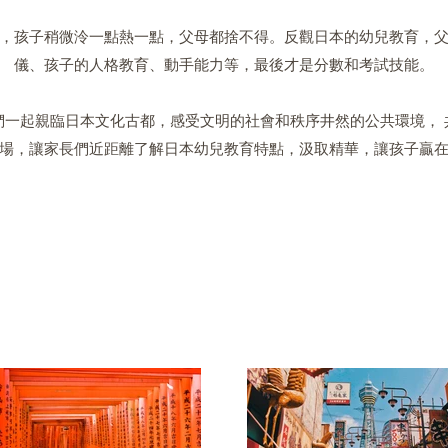
，孩子稍微泠一點熱一點，父母都捨不得。反觀日本的幼兒教育，
儀、孩子的人格教育、動手能力等，最後才是分數和考試技能。
們一起親臨日本文化古都，感受文明的社會和秩序井然的公共環境， 
場，讓家長們近距離了解日本幼兒教育特點，汲取精華，讓孩子贏