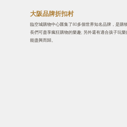
大阪品牌折扣村
臨空城購物中心匯集了80多個世界知名品牌，是購
長們可盡享瘋狂購物的樂趣; 另外還有適合孩子玩
能盡興而歸。