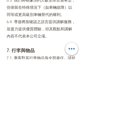
6.3. 我們將根據預約人數安排合適車型，
但保留在特殊情況下（如車輛故障）以
同等或更高級別車輛替代的權利。
6.4. 導遊將按確認之語言提供講解服務，
並盡力提供優質體驗，但其觀點和講解
內容不代表本公司立場。
7. 行李與物品
7.1. 乘客對其行李物品負全部責任。請於
下車時隨身帶走所有物品，本公司對遺
留在車上的物品僅提供為期14天的保管
協助，逾期將自行處理。
8. 保險
8.1. 本公司已按法律規定購買相關責任交
通保險。建議旅客自行或透過本公司購