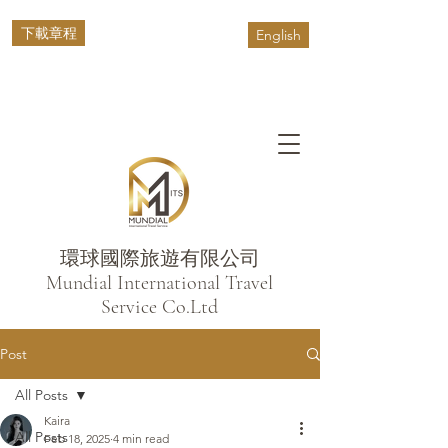
下載章程
English
環球國際旅遊有限公司
​Mundial International Travel
Service Co.Ltd
Post
All Posts
Kaira
All Posts
Feb 18, 2025
4 min read