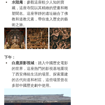
水陸庵
：參觀這座較少人知的寶
藏，這座寺院以其精緻的壁畫和雕
塑聞名。這座寧靜的遺址融合了佛
教和道教元素，帶你進入歷史的藝
術之旅。
下午：
白鹿原影視城
：踏入中國歷史電影
的世界，這座熱門的影視基地重現
了西安傳統生活的場景。探索重建
的古代街道和村莊，這些場景曾在
多部中國歷史劇中使用。