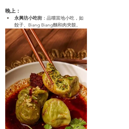
晚上：
永興坊小吃街
：品嚐當地小吃，如
餃子、Biang Biang麵和肉夾饃。