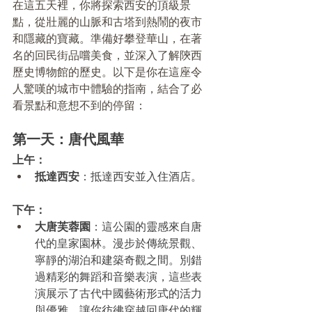
在這五天裡，你將探索西安的頂級景
點，從壯麗的山脈和古塔到熱鬧的夜市
和隱藏的寶藏。準備好攀登華山，在著
名的回民街品嚐美食，並深入了解陝西
歷史博物館的歷史。以下是你在這座令
人驚嘆的城市中體驗的指南，結合了必
看景點和意想不到的停留：
第一天：唐代風華
上午：
抵達西安
：抵達西安並入住酒店。
下午：
大唐芙蓉園
：這公園的靈感來自唐
代的皇家園林。漫步於傳統景觀、
寧靜的湖泊和建築奇觀之間。別錯
過精彩的舞蹈和音樂表演，這些表
演展示了古代中國藝術形式的活力
與優雅，讓你彷彿穿越回唐代的輝