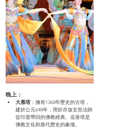
晚上：
大雁塔
：擁有1360年歷史的古塔，
建於公元648年，用於存放玄奘法師
從印度帶回的佛教經典。這座塔是
佛教文化和唐代歷史的象徵。