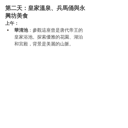
第二天：皇家溫泉、兵馬俑與永
興坊美食
上午：
華清池
：參觀這座曾是唐代帝王的
皇家浴池。探索優雅的花園、湖泊
和宮殿，背景是美麗的山脈。