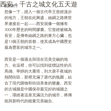
西安：千古之城文化五天遊
感受澳門
想像一下，踏入一個古代帝王曾經漫步
的地方，王朝在此興盛，絲綢之路將世
界連接在一起——西安就像一個擁有
3000年歷史的時間膠囊。它曾經被稱為
長安，是傳奇絲綢之路的東方心臟，也
是13個王朝的首都，使其成為中國歷史
最為豐富的城市之一。
西安是一個過去與現在完美交融的地
方。在這裡，你可以找到從標誌性的兵
馬俑、寧靜的大雁塔，到大唐不夜城的
熱鬧街區，那裡充滿了唐代的氛圍，結
合了現代購物和街頭美食的樂趣。西安
的古城牆是中國保存最完好的城牆之
一，環繞著這座充滿活力的城市，將傳
統與新時代的能量完美融合。