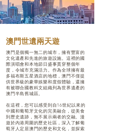
​澳門世遺兩天遊
澳門是個獨一無二的城市，擁有豐富的
文化遺產和先進的旅遊設施。這裡的國
際演唱會和本地節日盛事貫穿整個年
度，令城市充滿活力。作為全球擁有最
多福布斯五星酒店的地標，澳門不僅提
供世界級的豪華娛樂和度假體驗，還擁
有被聯合國教科文組織列為世界遺產的
澳門半島舊城區。
在這裡，您可以感受到自16世紀以來的
中國和葡萄牙文化的完美融合，從美食
到歷史遺跡，無不展示兩者的交融。漫
遊於內港周圍的歷史社區，深入了解葡
萄牙人定居澳門的歷史和文化，並探索