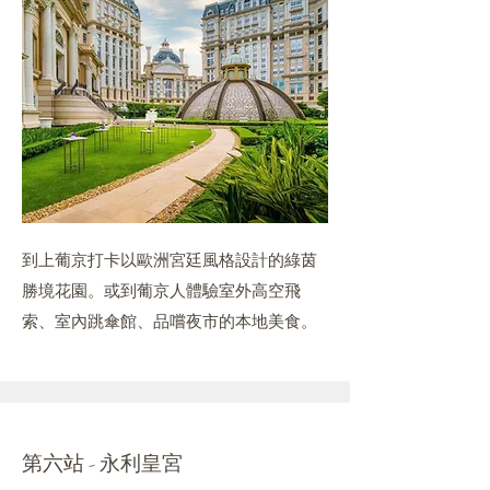
到上葡京打卡以歐洲宮廷風格設計的綠茵
勝境花園。或到葡京人體驗室外高空飛
索、室內跳傘館、品嚐夜市的本地美食。
第六站 - 永利皇宮