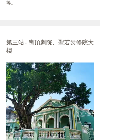
等。
第三站 - 崗頂劇院、聖若瑟修院大
樓