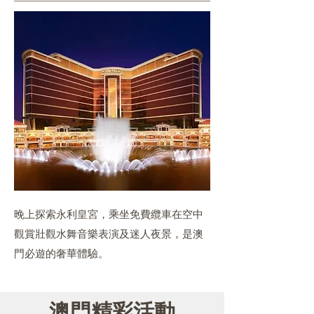
晚上探索永利皇宮，乘坐免費纜車在空中
觀賞壯觀水舞音樂表演及迷人夜景，是澳
門必遊的奢華體驗。
澳門精彩活動