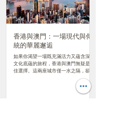
香港與澳門：一場現代與傳
統的華麗邂逅
如果你渴望一場既充滿活力又蘊含深厚
文化底蘊的旅程，香港與澳門無疑是最
佳選擇。這兩座城市僅一水之隔，卻各
自擁有獨特的歷史脈絡與文化風貌，交
織出一幅令人驚嘆的旅行畫卷。 香港：
摩登都市與文化瑰寶的交響 香港，從昔
日的小漁村蛻變為今日的國際大都會，
其故事始於1842年成為英國殖民...