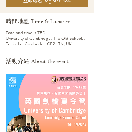
立即報名 Register Now
時間地點 Time & Location
Date and time is TBD
University of Cambridge, The Old Schools,
Trinity Ln, Cambridge CB2 1TN, UK
活動介紹 About the event