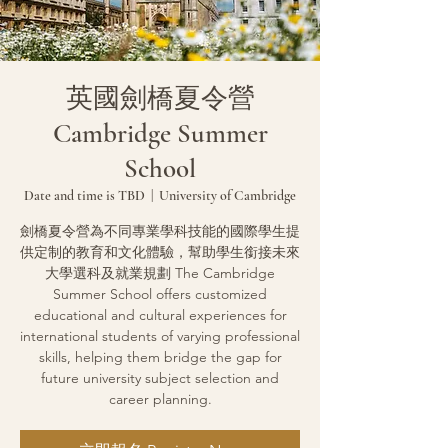
英國劍橋夏令營
Cambridge Summer
School
Date and time is TBD
  |  
University of Cambridge
劍橋夏令營為不同專業學科技能的國際學生提
供定制的教育和文化體驗，幫助學生銜接未來
大學選科及就業規劃 The Cambridge
Summer School offers customized
educational and cultural experiences for
international students of varying professional
skills, helping them bridge the gap for
future university subject selection and
career planning.