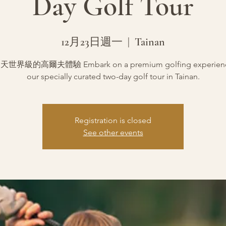
Day Golf Tour
12月23日週一
  |  
Tainan
世界級的高爾夫體驗 Embark on a premium golfing experience
our specially curated two-day golf tour in Tainan.
Registration is closed
See other events