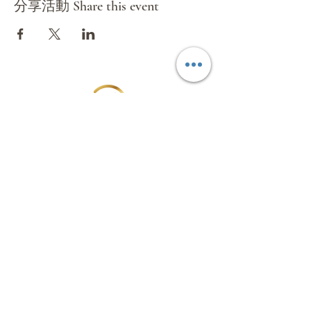
分享活動 Share this event
環球國際旅遊有限公司
Mundial International Travel Service
Co.Ltd
Subscribe Form
Submit