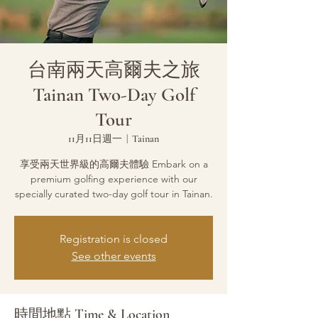
台南兩天高爾夫之旅
Tainan Two-Day Golf
Tour
11月11日週一
  |  
Tainan
享受兩天世界級的高爾夫體驗 Embark on a
premium golfing experience with our
specially curated two-day golf tour in Tainan.
Registration is closed
See other events
時間地點 Time & Location