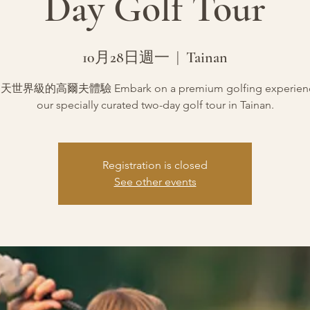
Day Golf Tour
10月28日週一
  |  
Tainan
世界級的高爾夫體驗 Embark on a premium golfing experience
our specially curated two-day golf tour in Tainan.
Registration is closed
See other events