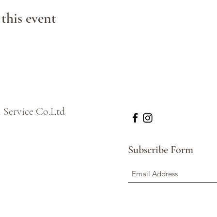
is event
ombax Golf country club】
建於1904年的百年善化糖廠，因糖廠宿舍群閒置已久，將紅磚
當具有美感。廠區內有善糖文物館、親水公園、百年大樟樹、冰
48年出廠的台糖蒸汽火車，園區後方還可看到台糖煙囪，飄散著
l Service Co.Ltd
飯店早餐及第一天晚餐費用(餐標代金NTD500)。 2. 兩場果嶺費
0萬履約責任險+20萬醫療險。 5. 每天每人2瓶礦泉水(多數球場禁
票一組。價值200元(贈完為止，不另行通知)。
Subscribe Form
 2. 若需求單人入住須補房價差。若需求升等房型須補升等房價差。 
 4. 不含行李小費、床頭小費、桿弟小費及所有私人開銷。
作業金或訂金及提供正確旅客名單，方可受理進行飯店及高爾夫球