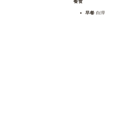
餐食
早餐
自理
午餐
球場自理
晚餐
風味美食 代金NTD
🚩
【斑芝花高爾夫鄉村渡假俱樂部 B
Dye（佩特‧戴伊）精心
二十七洞共分青山、綠水與
餘 球友球敘之用。球道蜿
泊，提供球友十分多變且頗
施：會員休息室、中餐廳、
DAY2
台南-18洞球敘 (含球車、桿
餐食
早餐
酒店內用
午餐
球場自理
晚餐
溫暖的家