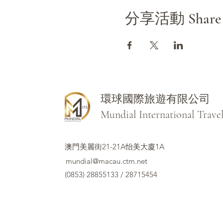
🚩
分享活動 Share th
【斑芝花高爾夫鄉村渡假俱樂部 B
【深緣及水善糖文化園區】
糖文化園區」，日式建築相
區等可供參觀,，並展示19
行程說明
環球國際旅遊有限公司
【費用包含】
Mundial International Trave
1. 全程住宿一晚兩人一室，含
兩日行程專車接送。 4. 50
前50名訂購者贈送虎頭埤門
澳門美麗街21-21A怡美大廈1A
mundial@macau.ctm.net
【費用不含】
(0853) 28855133 / 28715454
1. 全程午餐(球場自理)。
價差另外加價請洽業務確認。
【報名繳款方式】
1.報名本行程需先繳交預約