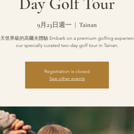
Day Golf Tour
9月23日週一
  |  
Tainan
世界級的高爾夫體驗 Embark on a premium golfing experience
our specially curated two-day golf tour in Tainan.
Registration is closed
See other events