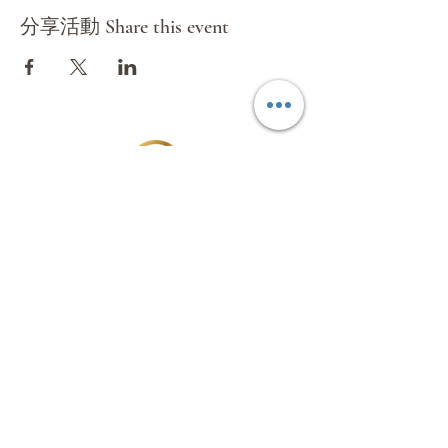
🚩
【斑芝花高爾夫鄉村渡假俱樂部 Bombax
分享活動 Share this event
Golf country club】
球場佔地108公頃，重金
禮聘國際球場設計大師Pete Dye（佩特‧戴
伊）精心設計高挑戰性並融合人性的二十七洞
完美球場，也是戴伊大師在台灣的唯一作品。
球道規劃設計二十七洞共分青山、綠水與黃金
三區各九洞，其中青山與綠水區為標準的國際
錦標賽球場，黃金區則較短，適合一般業餘
球友球敘之用。球道蜿蜒在山谷林地之間，地
形起伏饒富變化，每一洞都根據原始的地勢設
計，結合原始林相與湖泊，提供球友十分多變
環球國際旅遊有限公司
且頗具難度的挑戰。以打造出一個舒適、高品
質、同時具國際水準的的高爾夫渡假村為目
Mundial International Travel Service
標。設施：會員休息室、中餐廳、會議室、卡
Co.Ltd
拉OK(歡唱中心)、麻將室、撞球檯、桌球
室、室內高爾夫練習場。
Subscribe Form
DAY2
台南-18洞球敘 (含球車、桿弟)-深緣及水善糖
文化園區 - 台北
餐食
Submit