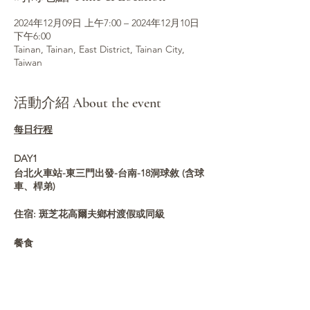
2024年12月09日 上午7:00 – 2024年12月10日
下午6:00
Tainan, Tainan, East District, Tainan City,
Taiwan
活動介紹 About the event
每日行程
DAY1
台北火車站-東三門出發-台南-18洞球敘 (含球
車、桿弟)
住宿: 斑芝花高爾夫鄉村渡假或同級
餐食
早餐
自理
午餐
球場自理
晚餐
風味美食 代金NTD500/人