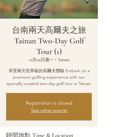
台南兩天高爾夫之旅
Tainan Two-Day Golf
Tour (1)
12月09日週一
  |  
Tainan
享受兩天世界級的高爾夫體驗 Embark on a
premium golfing experience with our
specially curated two-day golf tour in Tainan.
Registration is closed
See other events
時間地點 Time & Location