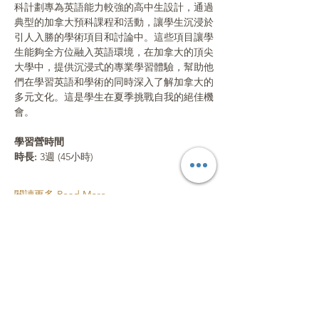
科計劃專為英語能力較強的高中生設計，通過
典型的加拿大預科課程和活動，讓學生沉浸於
引人入勝的學術項目和討論中。這些項目讓學
生能夠全方位融入英語環境，在加拿大的頂尖
大學中，提供沉浸式的專業學習體驗，幫助他
們在學習英語和學術的同時深入了解加拿大的
多元文化。這是學生在夏季挑戰自我的絕佳機
會。
學習營時間
時長: 
3週 (45小時)
閱讀更多 Read More
分享活動 Share this event