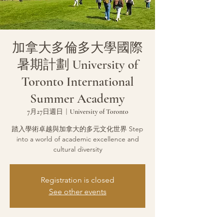
加拿大多倫多大學國際
暑期計劃 University of
Toronto International
Summer Academy
7月27日週日
  |  
University of Toronto
踏入學術卓越與加拿大的多元文化世界 Step
into a world of academic excellence and
cultural diversity
Registration is closed
See other events