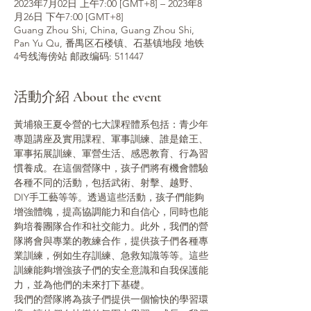
2023年7月02日 上午7:00 [GMT+8] – 2023年8
月26日 下午7:00 [GMT+8]
Guang Zhou Shi, China, Guang Zhou Shi,
Pan Yu Qu, 番禺区石楼镇、石基镇地段 地铁
4号线海傍站 邮政编码: 511447
活動介紹 About the event
黃埔狼王夏令營的七大課程體系包括：青少年
專題講座及實用課程、軍事訓練、誰是鎗王、
軍事拓展訓練、軍營生活、感恩教育、行為習
慣養成。在這個營隊中，孩子們將有機會體驗
各種不同的活動，包括武術、射擊、越野、
DIY手工藝等等。透過這些活動，孩子們能夠
增強體魄，提高協調能力和自信心，同時也能
夠培養團隊合作和社交能力。此外，我們的營
隊將會與專業的教練合作，提供孩子們各種專
業訓練，例如生存訓練、急救知識等等。這些
訓練能夠增強孩子們的安全意識和自我保護能
力，並為他們的未來打下基礎。
我們的營隊將為孩子們提供一個愉快的學習環