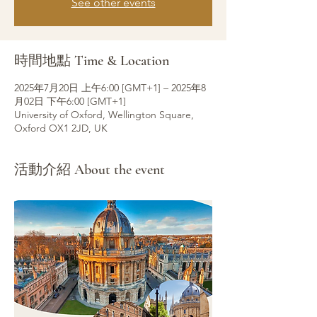
See other events
時間地點 Time & Location
2025年7月20日 上午6:00 [GMT+1] – 2025年8
月02日 下午6:00 [GMT+1]
University of Oxford, Wellington Square,
Oxford OX1 2JD, UK
活動介紹 About the event