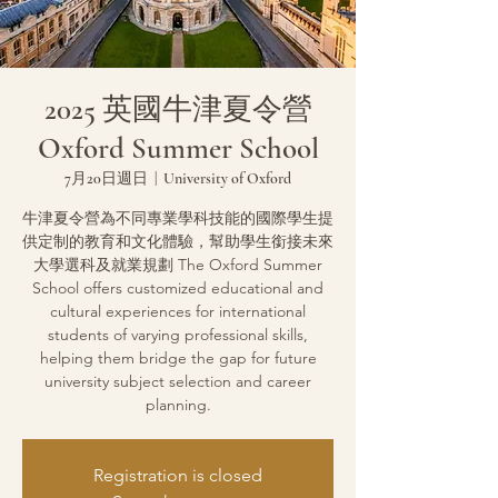
2025 英國牛津夏令營
Oxford Summer School
7月20日週日
  |  
University of Oxford
牛津夏令營為不同專業學科技能的國際學生提
供定制的教育和文化體驗，幫助學生銜接未來
大學選科及就業規劃 The Oxford Summer
School offers customized educational and
cultural experiences for international
students of varying professional skills,
helping them bridge the gap for future
university subject selection and career
planning.
Registration is closed