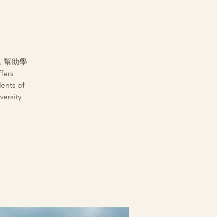
，幫助學
ers
dents of
versity