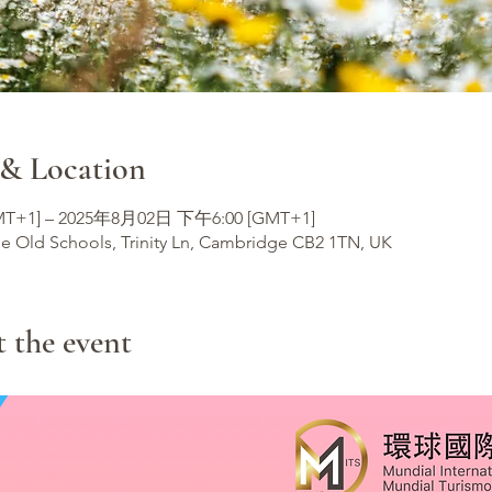
 Location
T+1] – 2025年8月02日 下午6:00 [GMT+1]
he Old Schools, Trinity Ln, Cambridge CB2 1TN, UK
he event