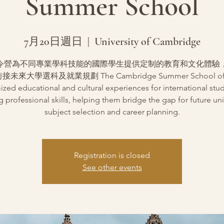
Summer School
7月20日週日
  |  
University of Cambridge
令營為不同專業學科技能的國際學生提供定制的教育和文化體驗
接未來大學選科及就業規劃 The Cambridge Summer School off
zed educational and cultural experiences for international stu
g professional skills, helping them bridge the gap for future uni
subject selection and career planning.
Registration is closed
See other events