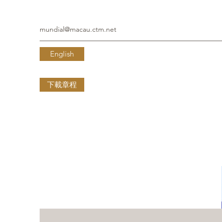
mundial@macau.ctm.net
English
下載章程